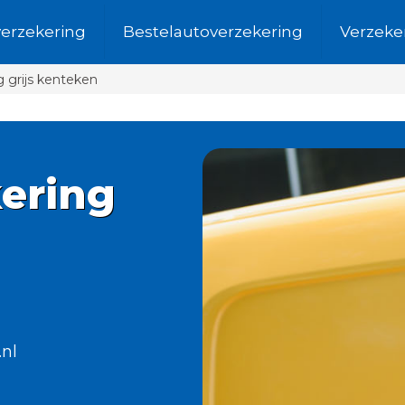
verzekering
Bestelautoverzekering
Verzeke
 grijs kenteken
ering
.nl