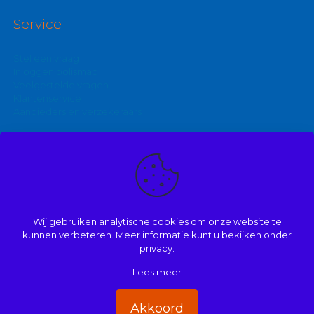
Service
Stel een vraag
Inloggen polismap
Veelgestelde vragen
Klantenservice
Aanbieders en verzekeraars
Kijk ook eens op:
Zakelijke autoverzekering
Goedkoopste brommerverzekering
Wij gebruiken analytische cookies om onze website te
Vergelijk autoverzekering
kunnen verbeteren. Meer informatie kunt u bekijken onder
privacy.
Lees meer
© 2008 | 2026 | Onderdeel van Mathé Kuijpers
Handige links
|
Disclaimer
|
Dienstenwijzer/ over ons
|
Privacy
|
Akkoord
Beloningsbeleid