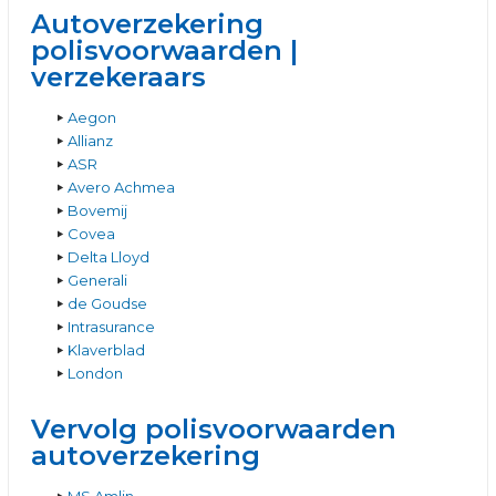
Autoverzekering
polisvoorwaarden |
verzekeraars
Aegon
Allianz
ASR
Avero Achmea
Bovemij
Covea
Delta Lloyd
Generali
de Goudse
Intrasurance
Klaverblad
London
Vervolg polisvoorwaarden
autoverzekering