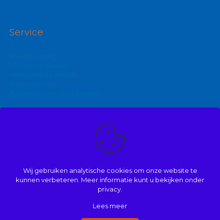
Service
Stel een vraag
Inloggen polismap
Veelgestelde vragen
Klantenservice
Aanbieders en verzekeraars
Kijk ook eens op:
Zakelijke autoverzekering
Goedkoopste brommerverzekering
Wij gebruiken analytische cookies om onze website te
Vergelijk autoverzekering
kunnen verbeteren. Meer informatie kunt u bekijken onder
privacy.
Lees meer
© 2008 | 2026 | Onderdeel van Mathé Kuijpers