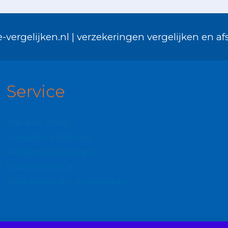
-vergelijken.nl | verzekeringen vergelijken en afs
Service
Stel een vraag
Inloggen polismap
Veelgestelde vragen
Klantenservice
Aanbieders en verzekeraars