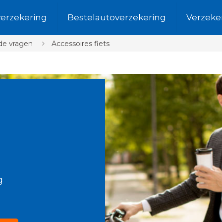
verzekering
Bestelautoverzekering
Verzeke
de vragen
Accessoires fiets
g