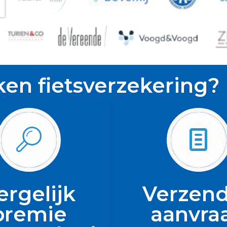
ken fietsverzekering?
ergelijk
Verzend
premie
aanvra