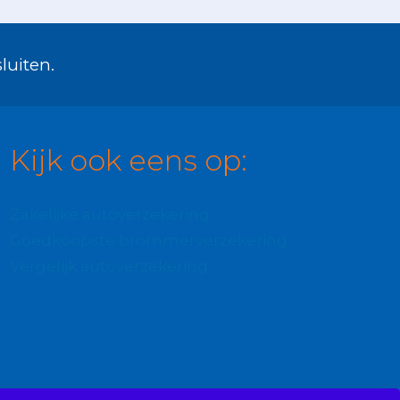
luiten.
Kijk ook eens op:
Zakelijke autoverzekering
Goedkoopste brommerverzekering
Vergelijk autoverzekering