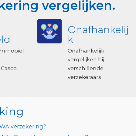
ring vergelijken.
Onafhankelij
ld
k
ommobiel
Onafhankelijk
vergelijken bij
 Casco
verschillende
verzekeraars
king
 WA verzekering?