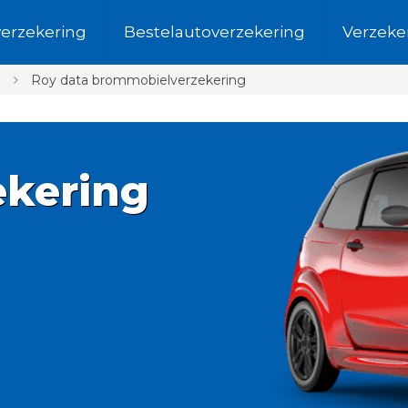
verzekering
Bestelautoverzekering
Verzeke
Roy data brommobielverzekering
kering