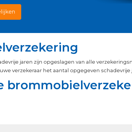
lijken
lverzekering
adevrije jaren zijn opgeslagen van alle verzekerings
uwe verzekeraar het aantal opgegeven schadevrije j
je brommobielverzeke