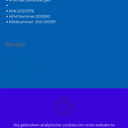
info@premie-vergelijken.nl
KVK:20123578
AFM Nummer:2015590
Kifidnummer: 300.010557
Service
Stel een vraag
Inloggen polismap
Veelgestelde vragen
Klantenservice
Aanbieders en verzekeraars
Kijk ook eens op:
Zakelijke autoverzekering
Goedkoopste brommerverzekering
Wij gebruiken analytische cookies om onze website te
Vergelijk autoverzekering