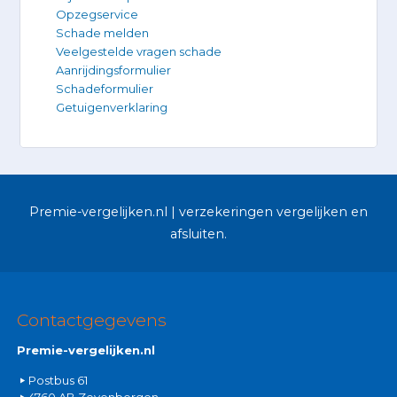
Opzegservice
Schade melden
Veelgestelde vragen schade
Aanrijdingsformulier
Schadeformulier
Getuigenverklaring
Premie-vergelijken.nl | verzekeringen vergelijken en
afsluiten.
Contactgegevens
Premie-vergelijken.nl
Postbus 61
4760 AB Zevenbergen