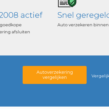
2008 actief
Snel geregel
 goedkope
Auto verzekeren binnen
ring afsluiten
Autoverzekering
Vergelij
vergelijken