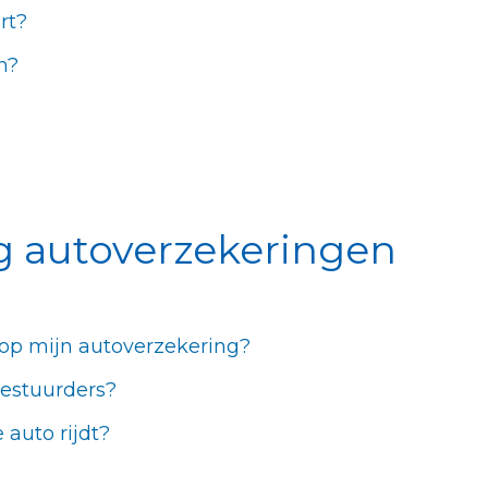
rt?
n?
g autoverzekeringen
 op mijn autoverzekering?
estuurders?
 auto rijdt?