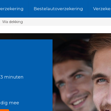
verzekering
Bestelautoverzekering
Verzeke
Wa dekking
 3 minuten
oudig mee