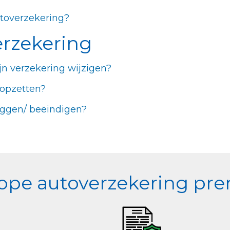
utoverzekering?
erzekering
jn verzekering wijzigen?
topzetten?
eggen/ beëindigen?
pe autoverzekering prem