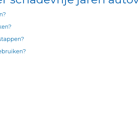
en?
ken?
rstappen?
ebruiken?