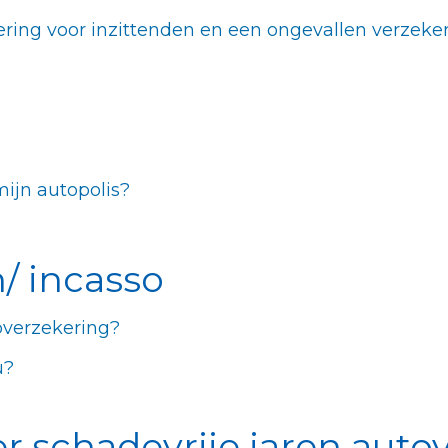
ering voor inzittenden en een ongevallen verzeke
ijn autopolis?
/ incasso
overzekering?
u?
r schadevrije jaren auto