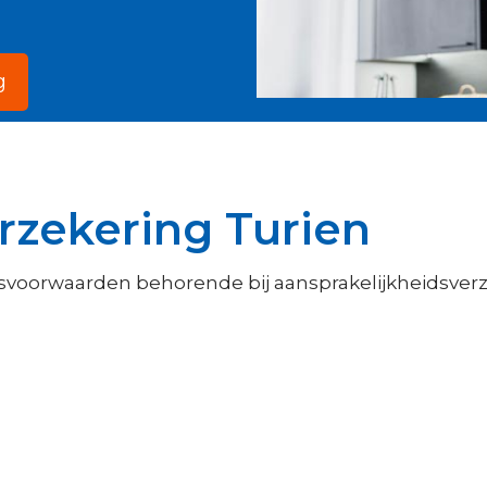
g
rzekering Turien
isvoorwaarden behorende bij aansprakelijkheidsver