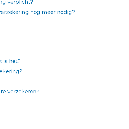
ng verplicht?
lverzekering nog meer nodig?
 is het?
zekering?
 te verzekeren?