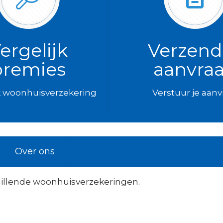
ergelijk
Verzend
premies
aanvra
k woonhuisverzekering
Verstuur je aan
Over ons
illende woonhuisverzekeringen.