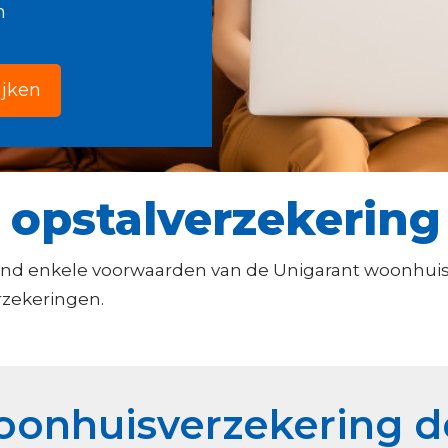
n
ijken
 opstalverzekering
nd enkele voorwaarden van de Unigarant woonhuisv
rzekeringen.
woonhuisverzekering d