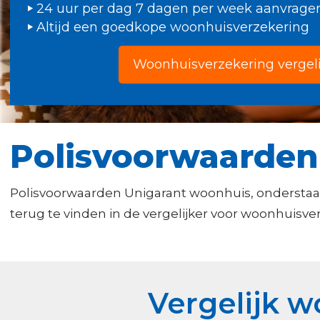
24 uur per dag 7 dagen per week aanvrage
Altijd een goedkope woonhuisverzekering
Woonhuisverzekering vergel
Polisvoorwaarden
Polisvoorwaarden Unigarant woonhuis, onderstaa
terug te vinden in de vergelijker voor woonhuisve
Vergelijk 