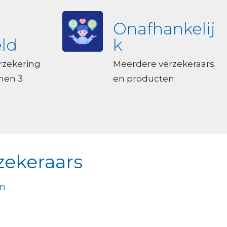
Onafhankelij
ld
k
zekering
Meerdere verzekeraars
nnen 3
en producten
zekeraars
en