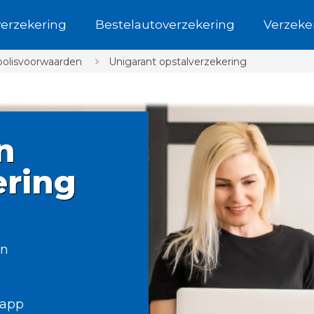
verzekering
Bestelautoverzekering
Verzeke
polisvoorwaarden
Unigarant opstalverzekering
n
ring
en
sapp