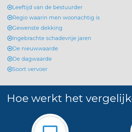
Leeftijd van de bestuurder
Regio waarin men woonachtig is
Gewenste dekking
Ingebrachte schadevrije jaren
De nieuwwaarde
De dagwaarde
Soort vervoer
Hoe werkt het vergelijk