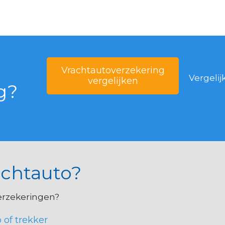
Vrachtautoverzekering
Vergeli
vergelijken
g?
achtauto?
erzekeringen?
 of trekker