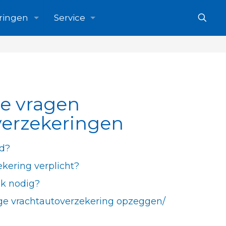
ringen
Service
de vragen
verzekeringen
rd?
ekering verplicht?
k nodig?
ige vrachtautoverzekering opzeggen/