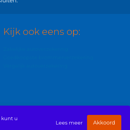
luiten.
Kijk ook eens op:
Zakelijke autoverzekering
Goedkoopste brommerverzekering
Vergelijk autoverzekering
 kunt u
Akkoord
Lees meer