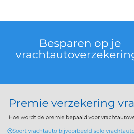
Besparen op je
vrachtautoverzekerin
Premie verzekering vr
Hoe wordt de premie bepaald voor vrachtautov
Soort vrachtauto bijvoorbeeld solo vrachtauto