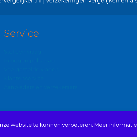
-vergelijken.nl | verzekeringen vergelijken en afs
Service
Stel een vraag
Inloggen polismap
Veelgestelde vragen
Klantenservice
Aanbieders en verzekeraars
onze website te kunnen verbeteren. Meer informatie