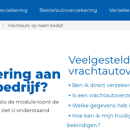
verzekering
Bestelautoverzekering
Verzeke
Vrachtauto op naam bedrijf
Veelgestel
vrachtauto
ering aan
edrijf?
Ben ik direct verzeke
Is een vrachtautoverz
uto de module toont de
Welke gegevens heb i
t ziet U onderstaand
Hoe kan ik mijn huid
beëindigen.?