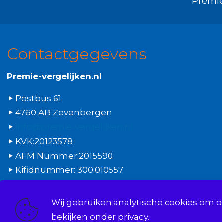
Premie
Contactgegevens
Premie-vergelijken.nl
Postbus 61
4760 AB Zevenbergen
info@premie-vergelijken.nl
KVK:20123578
AFM Nummer:2015590
Kifidnummer: 300.010557
Wij gebruiken analytische cookies om 
© 2008 | 2026 | Onderdeel van Mathé Kuijpers
bekijken onder
privacy.