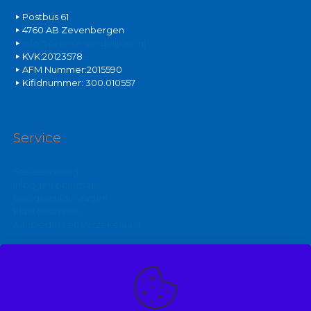
Postbus 61
4760 AB Zevenbergen
info@premie-vergelijken.nl
KVK:20123578
AFM Nummer:2015590
Kifidnummer: 300.010557
Service
Stel een vraag
Inloggen polismap
Veelgestelde vragen
Klantenservice
Aanbieders en verzekeraars
Kijk ook eens op: