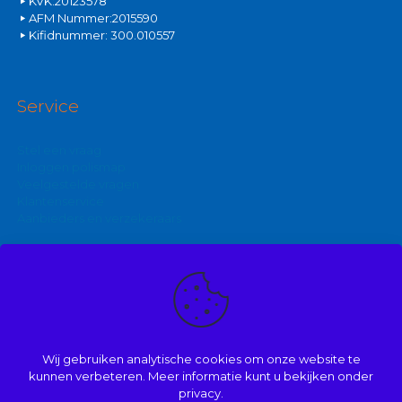
KVK:20123578
AFM Nummer:2015590
Kifidnummer: 300.010557
Service
Stel een vraag
Inloggen polismap
Veelgestelde vragen
Klantenservice
Aanbieders en verzekeraars
Kijk ook eens op:
Zakelijke autoverzekering
Goedkoopste brommerverzekering
Wij gebruiken analytische cookies om onze website te
Vergelijk autoverzekering
kunnen verbeteren. Meer informatie kunt u bekijken onder
privacy.