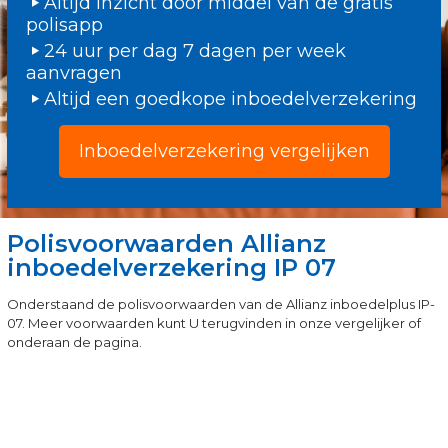
Altijd inzicht door middel van de gratis
polisapp
24 uur per dag 7 dagen per week
aanvragen
Altijd een goedkope inboedelverzekering
Inboedelverzekering vergelijken
Polisvoorwaarden Allianz
inboedelverzekering IP 07
Onderstaand de polisvoorwaarden van de Allianz inboedelplus IP-
07. Meer voorwaarden kunt U terugvinden in onze vergelijker of
onderaan de pagina.