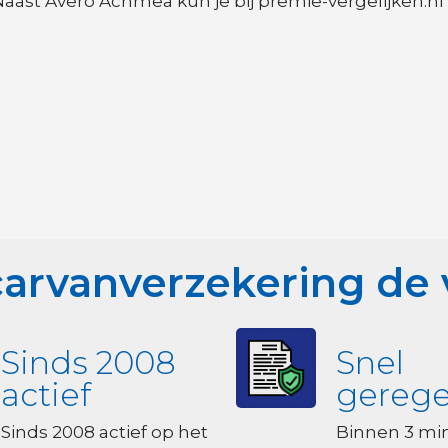
aast Avero Achmea kun je bij premie-vergelijken.nl 
carvanverzekering de
Sinds 2008
Snel
actief
gerege
Sinds 2008 actief op het
Binnen 3 mi