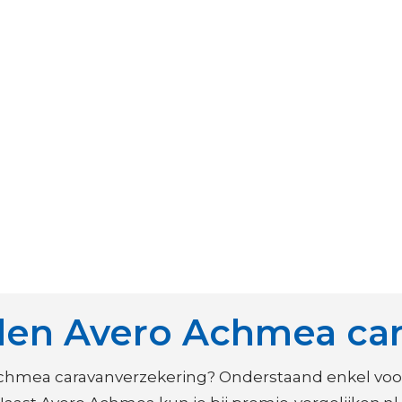
den Avero Achmea car
achmea caravanverzekering? Onderstaand enkel vo