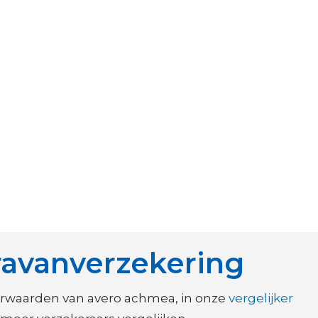
avanverzekering
orwaarden van avero achmea, in onze
vergelijker