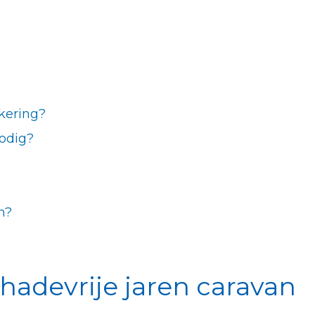
kering?
odig?
n?
hadevrije jaren caravan