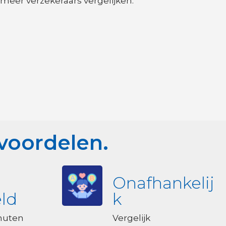
meer verzekeraars vergelijken.
 voordelen.
Onafhankelij
ld
k
nuten
Vergelijk