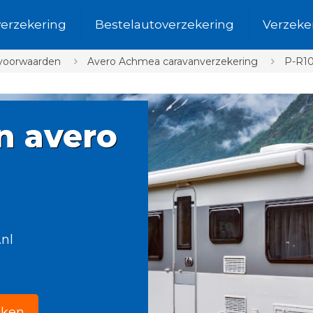
verzekering
Bestelautoverzekering
Verzeke
svoorwaarden
Avero Achmea caravanverzekering
P-R1
n avero
.nl
jken