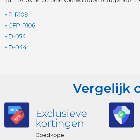
kun je ook de actuele voorwaarden terugvinden. N
P-R108
CFP-R106
D-054
D-044
Vergelijk 
Exclusieve
kortingen
Goedkope