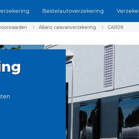
verzekering
Bestelautoverzekering
Verzeke
svoorwaarden
Allianz caravanverzekering
CAR09
ing
uten