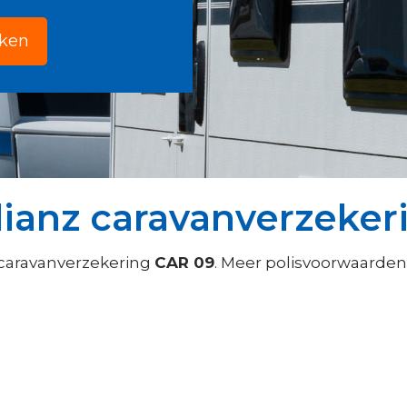
jken
lianz caravanverzeker
 caravanverzekering
CAR 09
. Meer polisvoorwaarden