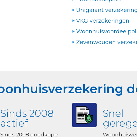
Unigarant verzekerin
VKG verzekeringen
Woonhuisvoordeelpol
Zevenwouden verzek
woonhuisverzekering d
Sinds 2008
Snel
actief
gerege
Sinds 2008 goedkope
Woonhuisver