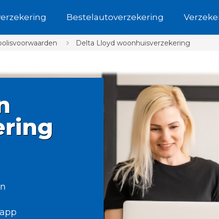
verzekering
Bestelautoverzekering
Verzeke
polisvoorwaarden
Delta Lloyd woonhuisverzekering
n
ring
en
sapp