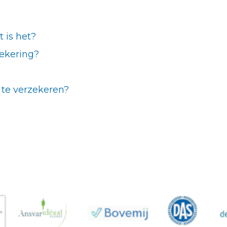
 is het?
zekering?
 te verzekeren?