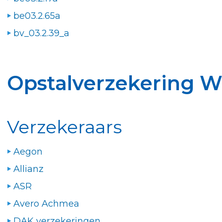
be03.2.65a
bv_03.2.39_a
Opstalverzekering 
Verzekeraars
Aegon
Allianz
ASR
Avero Achmea
DAK verzekeringen