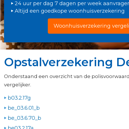
24 uur per dag 7 dagen per week aanvrage
Altijd een goedkope woonhuisverzekering
Woonhuisverzekering vergel
Opstalverzekering D
Onderstaand een overzicht van de polisvoorwaarde
vergelijker.
b03.2.17g
be_03.6.01_b
be_03.6.70_b
be03.2.17a