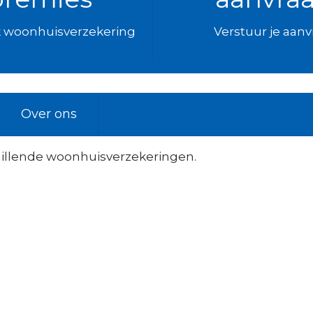
k woonhuisverzekering
Verstuur je aan
Over ons
illende woonhuisverzekeringen.