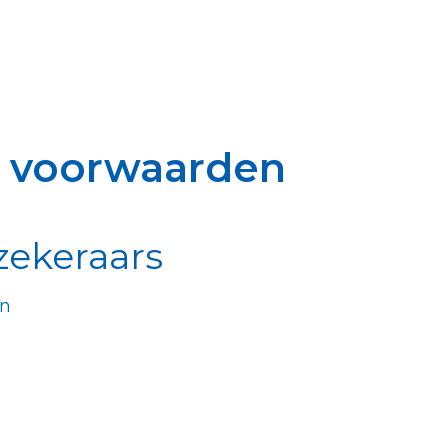
s voorwaarden
zekeraars
en