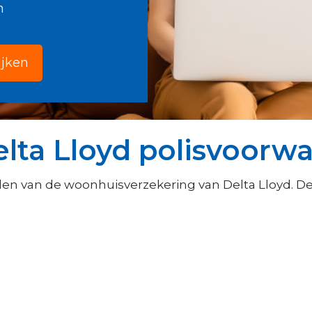
n
ijken
elta Lloyd polisvoorw
n van de woonhuisverzekering van Delta Lloyd. De 