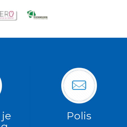
 je
Polis
ag